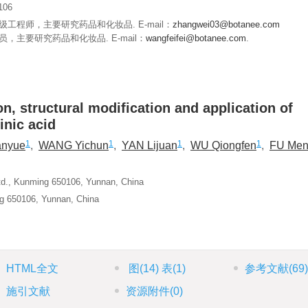
06
工程师，主要研究药品和化妆品. E-mail：
zhangwei03@botanee.com
，主要研究药品和化妆品. E-mail：
wangfeifei@botanee.com
.
n, structural modification and application of
inic acid
1
1
1
1
anyue
,
WANG Yichun
,
YAN Lijuan
,
WU Qiongfen
,
FU Men
Ltd., Kunming 650106, Yunnan, China
g 650106, Yunnan, China
HTML全文
图
(14)
表
(1)
参考文献
(69
施引文献
资源附件
(0)