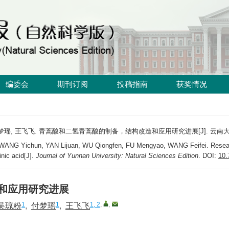
编委会
期刊订阅
投稿指南
获奖情况
, 付梦瑶, 王飞飞. 青蒿酸和二氢青蒿酸的制备，结构改造和应用研究进展[J]. 云南
 Yichun, YAN Lijuan, WU Qiongfen, FU Mengyao, WANG Feifei. Research pr
inic acid[J].
Journal of Yunnan University: Natural Sciences Edition
.
DOI:
10.
和应用研究进展
1
1
1, 2
,
,
吴琼粉
,
付梦瑶
,
王飞飞