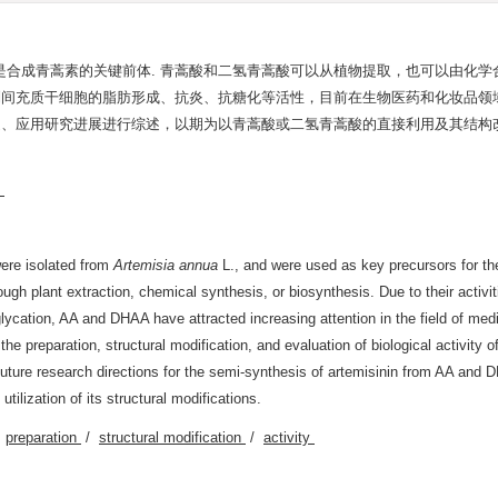
合成青蒿素的关键前体. 青蒿酸和二氢青蒿酸可以从植物提取，也可以由化学
制间充质干细胞的脂肪形成、抗炎、抗糖化等活性，目前在生物医药和化妆品领
造、应用研究进展进行综述，以期为以青蒿酸或二氢青蒿酸的直接利用及其结构
用
were isolated from
Artemisia annua
L., and were used as key precursors for th
gh plant extraction, chemical synthesis, or biosynthesis. Due to their activit
i-glycation, AA and DHAA have attracted increasing attention in the field of med
he preparation, structural modification, and evaluation of biological activity 
future research directions for the semi-synthesis of artemisinin from AA and 
ilization of its structural modifications.
/
preparation
/
structural modification
/
activity