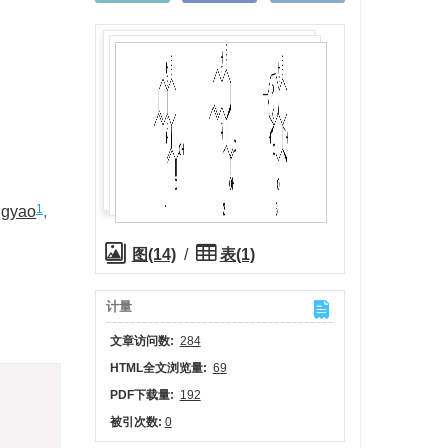
1
gyao
,
图(14)
/
表(1)
计量
文章访问数:
284
HTML全文浏览量:
69
)
PDF下载量:
192
被引次数:
0