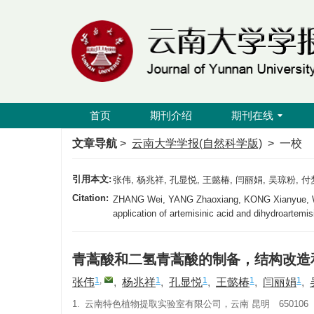
首页
期刊介绍
期刊在线
文章导航
>
云南大学学报(自然科学版)
> 一校
引用本文:
张伟, 杨兆祥, 孔显悦, 王懿椿, 闫丽娟, 吴琼粉
Citation:
ZHANG Wei, YANG Zhaoxiang, KONG Xianyue, WANG
application of artemisinic acid and dihydroartemis
青蒿酸和二氢青蒿酸的制备，结构改造
1
,
1
1
1
1
张伟
,
杨兆祥
,
孔显悦
,
王懿椿
,
闫丽娟
,
1.
云南特色植物提取实验室有限公司，云南 昆明 650106