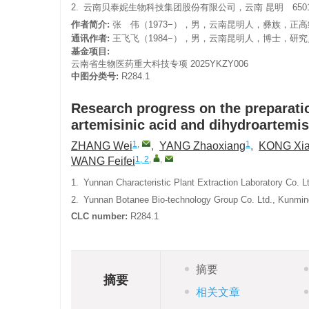
2.
云南贝泰妮生物科技集团股份有限公司，云南 昆明 6501
作者简介:
张 伟（1973−），男，云南昆明人，彝族，正高级
通讯作者:
王飞飞（1984−），男，云南昆明人，博士，研究员
基金项目:
云南省生物医药重大科技专项
2025YKZY006
中图分类号:
R284.1
Research progress on the preparatio
artemisinic acid and dihydroartemis
1
,
1
ZHANG Wei
,
YANG Zhaoxiang
,
KONG Xi
1, 2
,
,
WANG Feifei
1.
Yunnan Characteristic Plant Extraction Laboratory Co. 
2.
Yunnan Botanee Bio-technology Group Co. Ltd., Kunmin
CLC number:
R284.1
摘要
摘要
相关文章